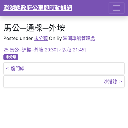
Skip to content
澎湖縣政府公車即時動態網
馬公─通樑─外垵
Posted under
未分類
On
By
澎湖車船管理處
25 馬公─通樑─外垵[20:30]，返程[21:45]
未分類
文章導覽
<
龍門線
沙港線
>